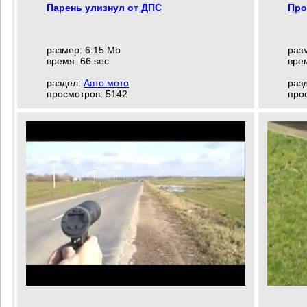
Парень улизнул от ДПС
Про
размер: 6.15 Mb
раз
время: 66 sec
врем
раздел:
Авто мото
раз
просмотров: 5142
про