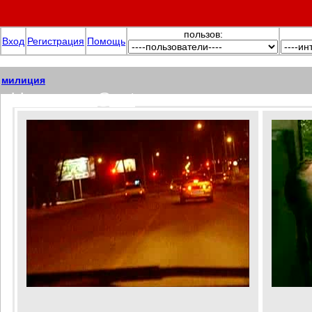
пользов:
Вход
Регистрация
Помощь
милиция
video.xoxma@net