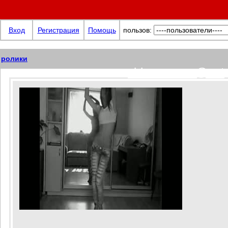
Вход
Регистрация
Помощь
пользов:
ролики
video.xoxma@net