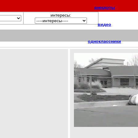
анекдоты
интересы:
видео
одноклассники
тосты
фотоальбомы